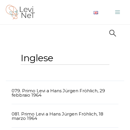
Vai
al
Mai
contenuto
Me
Inglese
079. Primo Levi a Hans Jürgen Fröhlich, 29
febbraio 1964
081. Primo Levi a Hans Jürgen Fröhlich, 18
marzo 1964