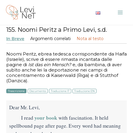
Vai
al
Mai
contenuto
155. Noomi Peritz a Primo Levi, s.d.
Me
In Breve
Argomenti correlati
Nota al testo
Noomi Peritz, ebrea tedesca corrispondente da Haifa
(Israele), scrive di essere rimasta incantata dalle
pagine di
Ist das ein Mensch?
e, da bambina, di aver
subìto anche lei la deportazione nei campi di
concentramento di Kaiserwald (Riga) e di Stutthof
(Danzica).
Trascrizione
Documento
Traduzione IT
Traduzione EN
Dear Mr. Levi,
your book
I read
with fascination. It held
spellbound page after page. Every word had meaning