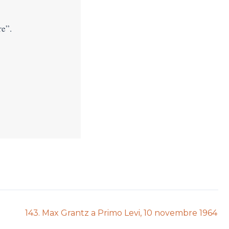
re”.
Next
143. Max Grantz a Primo Levi, 10 novembre 1964
auction: