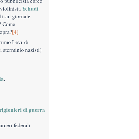
to pubblicista ebreo
Yehudi
 violinista
li sul giornale
? Come
[4]
sopra?
Primo Levi di
i sterminio nazisti)
la
,
prigionieri di guerra
arceri federali