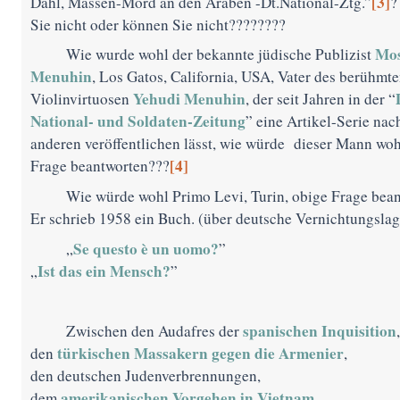
[3]
Dahl, Massen-Mord an den Araben -Dt.National-Ztg.”
?
Sie nicht oder können Sie nicht????????
Mo
Wie wurde wohl der bekannte jüdische Publizist
Menuhin
, Los Gatos, California, USA, Vater des berühmt
Yehudi Menuhi
n
Violinvirtuosen
, der seit Jahren in der “
National- und Soldaten-Zeitung
” eine Artikel-Serie nac
anderen veröffentlichen lässt, wie würde dieser Mann woh
[4]
Frage beantworten???
Wie würde wohl Primo Levi, Turin, obige Frage bea
Er schrieb 1958 ein Buch. (über deutsche Vernichtungslag
Se questo è un uomo?
„
”
Ist das ein Mensch?
„
”
spanischen Inquisition
Zwischen den Audafres der
,
türkischen Massakern gegen die Armenier
den
,
den deutschen Judenverbrennungen,
amerikanischen Vorgehen in Vietnam
dem
,