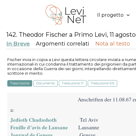
Vai
al
Il progetto
contenuto
142. Theodor Fischer a Primo Levi, 11 agosto
In Breve
Argomenti correlati
Nota al testo
Fischer invia in copia a Levi questa lettera circolare inviata a num
internazionali in cui condanna il trattamento dei prigionieri da part
in occasione della Guerra dei sei giorni, interpellando direttamen
scrittore in merito.
Trascrizione
Documento
Traduzione IT
Traduzione EN
Anschriften der 11.08.67
a:
Jedioth Chadashoth
Tel Aviv
Feuille d’avis de Lausane
Lausanne
Journal de Geneve
Geneve