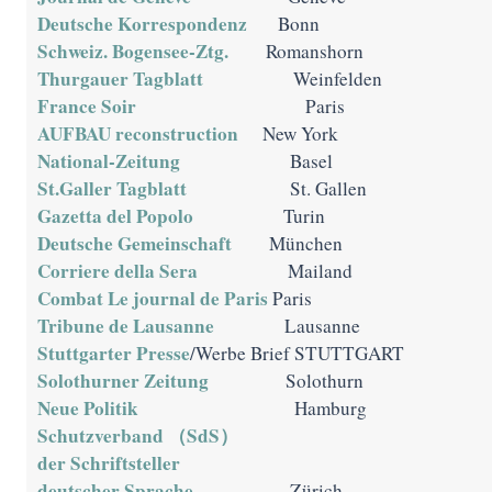
Deutsche Korrespondenz
Bonn
Schweiz. Bogensee-Ztg.
Romanshorn
Thurgauer Tagblatt
Weinfelden
France Soir
Paris
AUFBAU reconstruction
New York
National-Zeitung
Basel
St.Galler Tagblatt
St. Gallen
Gazetta del Popolo
Turin
Deutsche Gemeinschaft
München
Corriere della Sera
Mailand
Combat Le journal de Paris
Paris
Tribune de Lausanne
Lausanne
Stuttgarter Presse
/Werbe Brief STUTTGART
Solothurner Zeitung
Solothurn
Neue Politik
Hamburg
Schutzverband （SdS）
der Schriftsteller
deutscher Sprache
Zürich