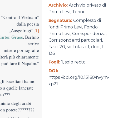
Archivio:
Archivio privato di
Primo Levi, Torino
“Contro il Vietnam”
Segnatura:
Complesso di
dalla poesia
fondi Primo Levi, Fondo
[1]
„Ausgefragt”
Primo Levi, Corrispondenza,
ünter Grass
, Berlino
Corrispondenti particolari,
scrive
Fasc. 20, sottofasc. 1, doc., f.
misere pornografie
135
lterà più chiaramente
Fogli:
1, solo recto
 può fare il Napalm.”
DOI:
https://doi.org/10.15160/nvym-
li israeliani hanno
xp21
o a quelle lanciate
tto???
inio degli arabi –
non potete????????