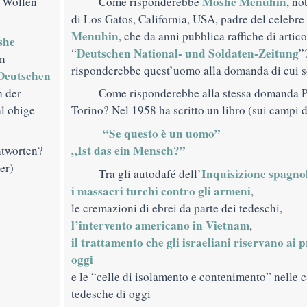
Moshe Menuhin
 Wollen
Come risponderebbe
, no
di Los Gatos, California, USA, padre del celebre
Menuhin
, che da anni pubblica raffiche di artico
she
Deutschen National- und Soldaten-Zeitung
“
”
en
risponderebbe quest’uomo alla domanda di cui 
Deutschen
h der
Come risponderebbe alla stessa domanda 
l obige
Torino? Nel 1958 ha scritto un libro (sui campi d
“Se questo è un uomo”
„Ist das ein Mensch?”
ntworten?
er)
Inquisizione spagno
Tra gli autodafé dell’
i massacri turchi contro gli armeni
,
le cremazioni di ebrei da parte dei tedeschi,
l’intervento americano in Vietnam
,
il trattamento che gli israeliani riservano ai 
oggi
e le “celle di isolamento e contenimento” nelle c
tedesche di oggi