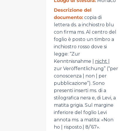
Luogo di stesura:
Monaco
Descrizione del
documento:
copia di
lettera ds. a inchiostro blu
con firma ms. Al centro del
foglio è posto un timbro a
inchiostro rosso dove si
legge: “Zur
Kenntnisnahme |
nicht |
zur Veröffentlichung” (“per
conoscenza | non | per
pubblicazione”). Sono
presenti inserti ms. di a
stilografica nera e, di Levi, a
matita grigia. Sul margine
inferiore del foglio Levi
annota ms. a matita: «Non
ho | risposto.| 8/’67».