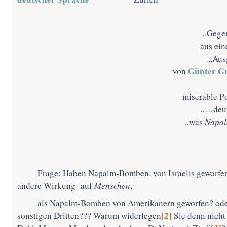
„Gege
aus ei
„Aus
Günter G
von
miserable P
„…deut
„was
Napa
Frage: Haben Napalm-Bomben, von Israelis geworfen
andere
Wirkung auf
Menschen
,
als Napalm-Bomben von Amerikanern geworfen? ode
[2]
sonstigen Dritten??? Warum widerlegen
Sie denn nicht