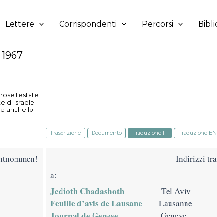
Lettere
Corrispondenti
Percorsi
Bibli
 1967
erose testate
e di Israele
te anche lo
Trascrizione
Documento
Traduzione IT
Traduzione EN
 entnommen!
Indirizzi tr
a:
Jedioth Chadashoth
Tel Aviv
Feuille d’avis de Lausane
Lausanne
Journal de Geneve
Geneve