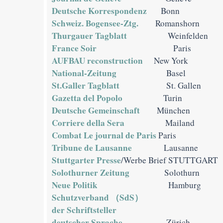
Deutsche Korrespondenz
Bonn
Schweiz. Bogensee-Ztg.
Romanshorn
Thurgauer Tagblatt
Weinfelden
France Soir
Paris
AUFBAU reconstruction
New York
National-Zeitung
Basel
St.Galler Tagblatt
St. Gallen
Gazetta del Popolo
Turin
Deutsche Gemeinschaft
München
Corriere della Sera
Mailand
Combat Le journal de Paris
Paris
Tribune de Lausanne
Lausanne
Stuttgarter Presse
/Werbe Brief STUTTGART
Solothurner Zeitung
Solothurn
Neue Politik
Hamburg
Schutzverband （SdS）
der Schriftsteller
deutscher Sprache
Zürich