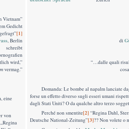
n Vietnam”
nem Gedicht
[1]
gefragt”
rass
G
, Berlin
di
schreibt
ornografien
lich wird,”
“…dalle quali risu
lm
vermag.”
cosa
Domanda: Le bombe al napalm lanciate dag
forse un effetto diverso sugli esseri umani rispett
, eine
dagli Stati Uniti? O da qualche altro terzo sogge
[2]
Perché non smentite
“Regina Dahl, Sterm
r von
[3]
Deutsche National-Zeitung”
?? Non volete o 
 „Regina