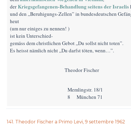
Kriegsgefangenen-Behandlung seitens der Israelis
der
und den „Beruhigungs-Zellen” in bundesdeutschen Gefän
heut
(um nur einiges zu nennen! )
ist kein Unterschied-
gemäss dem christlichen Gebot „Du sollst nicht toten”.
Es heisst nämlich nicht „Du darfst töten, wenn…”.
Theodor Fischer
Memlingstr. 18/1
8 München 71
Previous
141. Theodor Fischer a Primo Levi, 9 settembre 1962
auction: