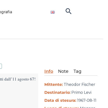
Cerca
ografia
Info
Note
Tag
atti dall’11 agosto 67!
Mittente:
Theodor Fischer
Destinatario:
Primo Levi
Data di stesura:
1967-08-11