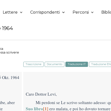
Lettere
Corrispondenti
Percorsi
Bibli
e 1964
pia
ssa scrivere
Trascrizione
Documento
Traduzione IT
Traduzione EN
5 Okt. 1964
Caro Dottor Levi,
ibe, aber
Mi perdoni se Le scrivo soltanto adesso: q
Suo libro
[1]
te
ero malata, e poi ho dovuto tornar