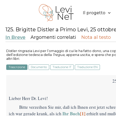
Vai
al
Il progetto
contenuto
125. Brigitte Distler a Primo Levi, 25 ottobr
In Breve
Argomenti correlati
Nota al testo
Distler ringrazia Levi per l’omaggio di cui le ha fatto dono, una co
dell’edizione tedesca della
Tregua,
appena uscita, e spera che po
altri libri.
Trascrizione
Documento
Traduzione IT
Traduzione EN
2
Lieber Herr Dr. Levi!
Bitte verzeihen Sie mir, daß ich Ihnen erst jetzt schre
Ihr Buch
[1]
ich war gerade krank, als ich
erhielt und muß