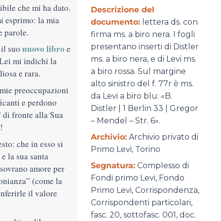
ibile che mi ha dato.
Descrizione del
i esprimo: la mia
documento:
lettera ds. con
e parole.
firma ms. a biro nera. I fogli
presentano inserti di Distler
nuovo libro
 il suo
e
ms. a biro nera, e di Levi ms.
Lei mi indichi la
a biro rossa. Sul margine
liosa e rara.
alto sinistro del f. 77r è ms.
e mie preoccupazioni
da Levi a biro blu: «B.
ficanti e perdono
Distler | 1 Berlin 33 | Gregor
 di fronte alla Sua
– Mendel – Str. 6».
!
Archivio:
Archivio privato di
sto: che in esso si
Primo Levi, Torino
e la sua santa
Segnatura:
Complesso di
o sovrano amore per
Fondi primo Levi, Fondo
monianza” (come la
Primo Levi, Corrispondenza,
ferirle il valore
Corrispondenti particolari,
fasc. 20, sottofasc. 001, doc.