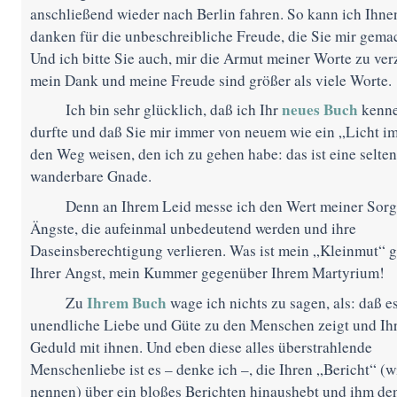
anschließend wieder nach Berlin fahren. So kann ich Ihnen 
danken für die unbeschreibliche Freude, die Sie mir gema
Und ich bitte Sie auch, mir die Armut meiner Worte zu ver
mein Dank und meine Freude sind größer als viele Worte.
neues Buch
Ich bin sehr glücklich, daß ich Ihr
kenne
durfte und daß Sie mir immer von neuem wie ein „Licht i
den Weg weisen, den ich zu gehen habe: das ist eine selten
wanderbare Gnade.
Denn an Ihrem Leid messe ich den Wert meiner Sor
Ängste, die aufeinmal unbedeutend werden und ihre
Daseinsberechtigung verlieren. Was ist mein „Kleinmut
“
g
Ihrer Angst, mein Kummer gegenüber Ihrem Martyrium!
Ihrem Buch
Zu
wage ich nichts zu sagen, als: daß es
unendliche Liebe und Güte zu den Menschen zeigt und Ihr
Geduld mit ihnen. Und eben diese alles überstrahlende
Menschenliebe ist es – denke ich –, die Ihren „Bericht
“
(w
nennen) über ein bloßes Berichten hinaushebt und ihm de