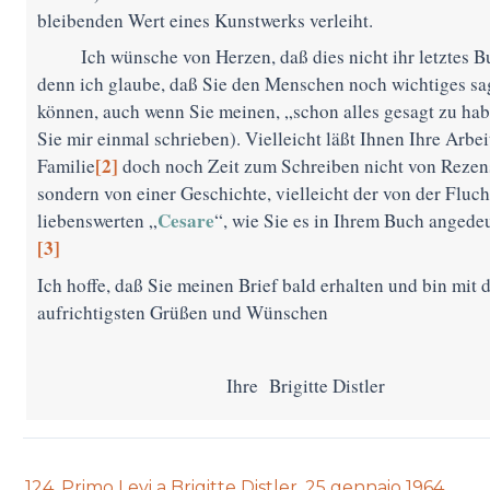
bleibenden Wert eines Kunstwerks verleiht.
Ich wünsche von Herzen, daß dies nicht ihr letztes Bu
denn ich glaube, daß Sie den Menschen noch wichtiges s
können, auch wenn Sie meinen, „schon alles gesagt zu ha
Sie mir einmal schrieben). Vielleicht läßt Ihnen Ihre Arbei
[2]
Familie
doch noch Zeit zum Schreiben nicht von Rezen
sondern von einer Geschichte, vielleicht der von der Fluch
Cesare
liebenswerten „
“
, wie Sie es in Ihrem Buch angede
[3]
Ich hoffe, daß Sie meinen Brief bald erhalten und bin mit 
aufrichtigsten Grüßen und Wünschen
Ihre Brigitte Distler
Previous
124. Primo Levi a Brigitte Distler, 25 gennaio 1964