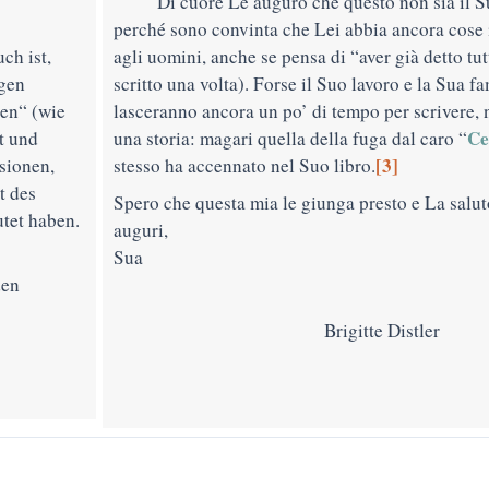
Di cuore Le auguro che questo non sia il S
perché sono convinta che Lei abbia ancora cose 
ch ist,
agli uomini, anche se pensa di “aver già detto tu
agen
scritto una volta). Forse il Suo lavoro e la Sua f
ben
“
(wie
lasceranno ancora un po’ di tempo per scrivere, 
Ce
t und
una storia: magari quella della fuga dal caro “
[3]
sionen,
stesso ha accennato nel Suo libro.
t des
Spero che questa mia le giunga presto e La saluto
utet haben.
auguri,
Sua
den
Brigitte Distler