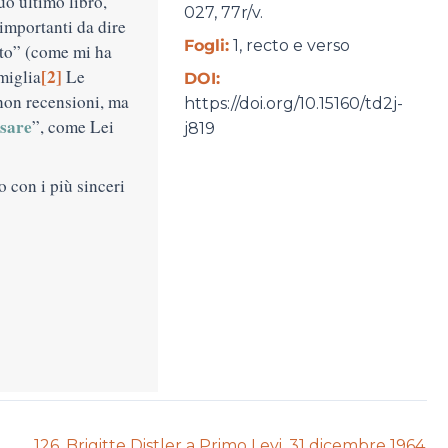
uo ultimo libro,
027, 77r/v.
importanti da dire
Fogli:
1, recto e verso
tto” (come mi ha
[2]
amiglia
Le
DOI:
non recensioni, ma
https://doi.org/10.15160/td2j-
sare
”, come Lei
j819
 con i più sinceri
Next
126. Brigitte Distler a Primo Levi, 31 dicembre 1964