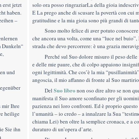
erst jetzt
solo ora posso ringraziarLa della gioia indescriv
cht haben.
E La prego anche di scusare la povertà con cui m
zeihen –
gratitudine e la mia gioia sono più grandi di tant
Sono molto felice di aver potuto conoscere
nlernen
che ancora una volta, come una “luce nel buio”, 
m Dunkeln
“
strada che devo percorrere: è una grazia meravig
e,
Perché sul Suo dolore misuro il peso dell
e delle mie paure, che di colpo appaiono insigni
gen und
ogni legittimità. Che cos’è la mia “pusillanimità”
angoscia, il mio affanno di fronte al Suo martirio
egenüber
Suo libro
Del
non oso dire altro se non que
manifesta il Suo amore sconfinato per gli uomini 
 mir Ihre
pazienza nei loro confronti. Ed è proprio quest
e heilige
l’umanità – io credo – a innalzare la Sua “testi
chiama Lei) ben oltre la semplice cronaca, e a con
ie Sie ihn
duraturo di un’opera d’arte.
n