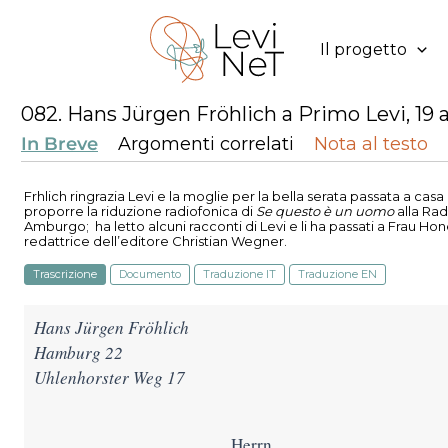
Vai
al
Il progetto
contenuto
082. Hans Jürgen Fröhlich a Primo Levi, 19 a
In Breve
Argomenti correlati
Nota al testo
Frӧhlich ringrazia Levi e la moglie per la bella serata passata a casa
proporre la riduzione radiofonica di
Se questo è un uomo
alla Rad
Amburgo; ha letto
alcuni racconti di Levi e li ha passati a Frau Hon
redattrice dell’editore Christian Wegner.
Trascrizione
Documento
Traduzione IT
Traduzione EN
Hans Jürgen Fröhlich
Hamburg 22
Uhlenhorster Weg 17
Herrn