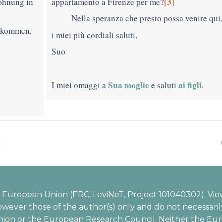
[3]
ohnung in
appartamento a Firenze per me?
Nella speranza che presto possa venire q
r kommen,
i miei più cordiali saluti,
Suo
Sua moglie
ai
figli
I miei omaggi a
e saluti
.
4
European Union (ERC, LeviNeT, Project 101040302). Vie
wever those of the author(s) only and do not necessarily
ion or the European Research Council. Neither the Eu