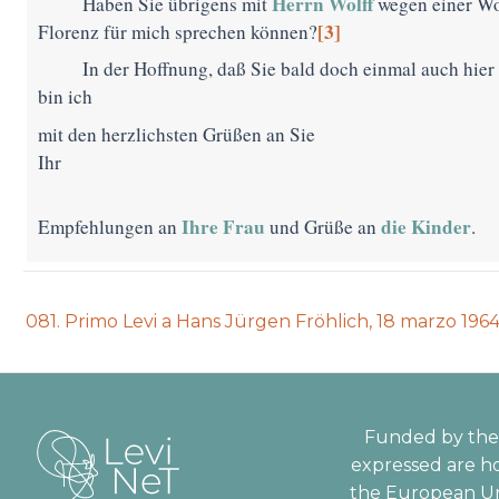
Herrn Wolff
Haben Sie übrigens mit
wegen einer W
[3]
Florenz für mich sprechen können?
In der Hoffnung, daß Sie bald doch einmal auch hie
bin ich
mit den herzlichsten Grüßen an Sie
Ihr
Ihre Frau
die
Kinder
Empfehlungen an
und Grüße an
.
Previous
081. Primo Levi a Hans Jürgen Fröhlich, 18 marzo 196
auction:
Funded by the 
expressed are ho
the European Un