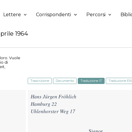
Lettere
Corrispondenti
Percorsi
Bibli
prile 1964
 loro. Vuole
io di
eit,
Trascrizione
Documento
Traduzione IT
Traduzione EN
Hans Jürgen Fröhlich
Hamburg 22
Uhlenhorster Weg 17
Signor