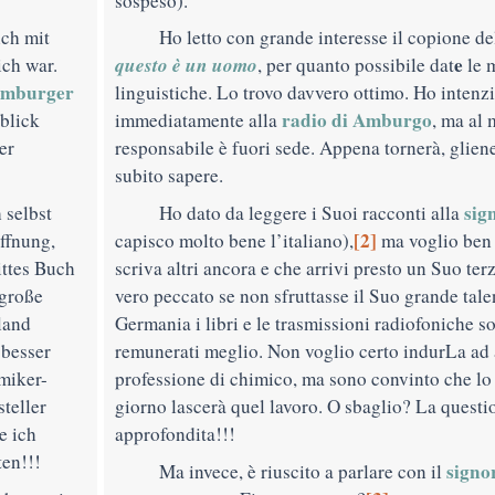
sospeso).
ch mit
Ho letto con grande interesse il copione d
questo è un uomo
e
ich war.
, per quanto possibile dat
le 
mburger
linguistiche. Lo trovo davvero ottimo. Ho intenz
radio di Amburgo
blick
immediatamente
alla
, ma al
er
responsabile è fuori sede. Appena tornerà, gliene
subito sapere.
sig
 selbst
Ho dato da leggere i Suoi racconti alla
[2]
ffnung,
capisco molto bene l’italiano),
ma voglio ben 
ittes Buch
scriva altri ancora
e che arrivi presto
un Suo terz
 große
vero peccato se non sfruttasse
il Suo grande talen
land
Germania i libri e le trasmissioni radiofoniche 
besser
remunerati meglio. Non voglio certo indurLa
ad
miker-
professione di chimico, ma sono convinto che lo 
teller
giorno lascerà quel lavoro. O sbaglio? La quest
e ich
approfondita!!!
ten!!!
signo
Ma invece, è riuscito a parlare con il