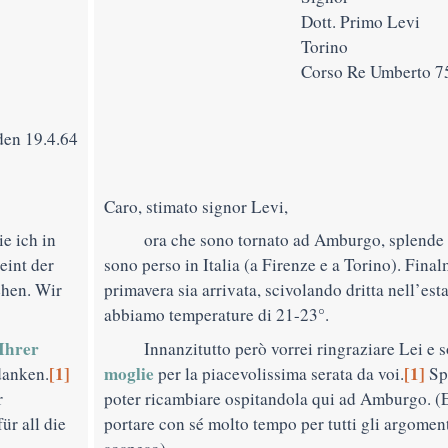
Dott. Primo Levi
Torino
Corso Re Umberto 7
en 19.4.64
Caro, stimato signor Levi,
ie ich in
ora che sono tornato ad Amburgo, splende 
eint der
sono perso in Italia (a Firenze e a Torino). Fina
hen. Wir
primavera sia arrivata, scivolando dritta nell’est
abbiamo temperature di 21-23°.
Ihrer
Innanzitutto
però vorrei ringraziare Lei e 
[1]
moglie
[1]
danken.
per la piacevolissima serata da voi.
Spe
r
poter ricambiare ospitandola
qui ad Amburgo. (E
ür all die
portare con sé molto tempo per tutti gli argoment