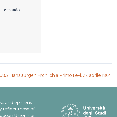
ui, Le mando
Next
083. Hans Jürgen Fröhlich a Primo Levi, 22 aprile 1964
auction:
ws and opinions
 reflect those of
ropean Union nor