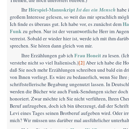
Themen, die noch unerörtert blieben.)
Hörspiel-Manuskript
Ist das ein Mensch
Ihr
habe i
großem Interesse gelesen, so weit das mir sprachlich mögl
Ha
Ich finde es überaus gut. Ich habe vor, es zunächst dem
Funk
zu geben. Nur ist der verantwortliche Herr im Augen
verreist. Sobald er wieder hier ist, werde ich mit ihm darüb
sprechen. Sie hören dann gleich von mir.
Frau Honeit
Ihre Erzählungen gab ich
zu lesen. (Ich
[2]
verstehe nicht so viel Italienisch.)
Aber ich habe die Ho
daß Sie noch mehr Erzählungen schreiben und bald ein dr
von Ihnen vorliegt. Es wäre zu bedauerlich, wenn Sie Ihre
schriftstellerische Begabung ungenutzt lassen. In Deutsch
werden die Bücher wie auch Funk-Sendungen sicher doch 
honoriert. Zwar möchte ich Sie nicht verführen, Ihren Che
Beruf aufzugeben, doch ich bin überzeugt, daß der Schrifts
Levi eines Tages seinen Brotberuf aufgeben wird. Oder irr
mich? Wir müssen uns darüber mal ausführlicher unterhal