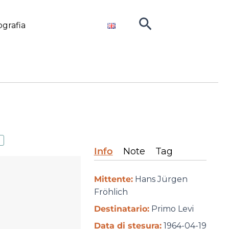
Cerca
ografia
Info
Note
Tag
Mittente:
Hans Jürgen
Fröhlich
Destinatario:
Primo Levi
Data di stesura:
1964-04-19