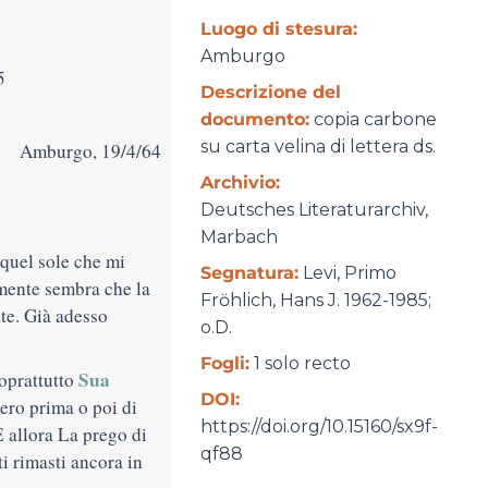
Luogo di stesura:
Amburgo
5
Descrizione del
documento:
copia carbone
su carta velina di lettera ds.
Amburgo, 19/4/64
Archivio:
Deutsches Literaturarchiv,
Marbach
quel sole che mi
Segnatura:
Levi, Primo
lmente sembra che la
Frӧhlich, Hans J. 1962-1985;
ate. Già adesso
o.D.
Fogli:
1 solo recto
Sua
soprattutto
DOI:
ro prima o poi di
https://doi.org/10.15160/sx9f-
 allora La prego di
qf88
i rimasti ancora in