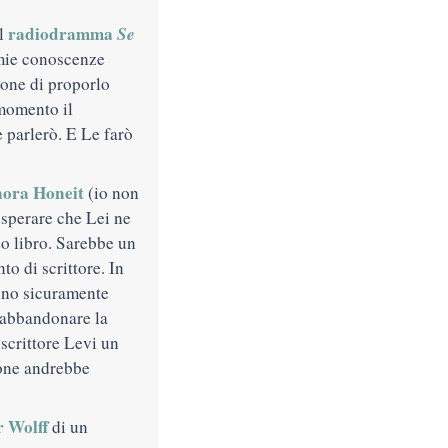
radiodramma
Se
el
mie conoscenze
ione di proporlo
 momento il
 parlerò. E Le farò
nora Honeit
(io non
sperare che Lei ne
o libro. Sarebbe un
to di scrittore. In
sono sicuramente
 abbandonare la
scrittore Levi un
ione andrebbe
r Wolff
di un