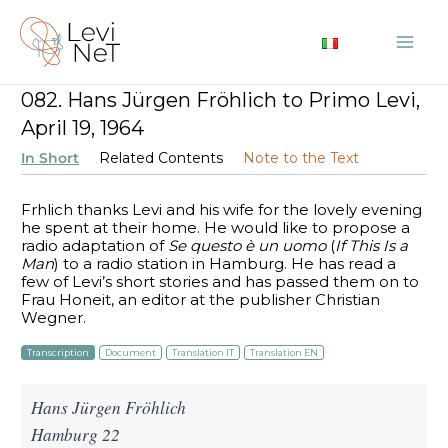
Skip
to
Mai
content
082. Hans Jürgen Fröhlich to Primo Levi,
Me
April 19, 1964
In Short
Related Contents
Note to the Text
Frӧhlich thanks Levi and his wife for the lovely evening
he spent at their home. He would like to propose a
radio adaptation of
Se questo è un uomo
(
If This Is a
Man
) to a radio station in Hamburg. He has read a
few of Levi’s short stories and has passed them on to
Frau Honeit, an editor at the publisher Christian
Wegner.
Transcription
Document
Translation IT
Translation EN
Hans Jürgen Fröhlich
Hamburg 22