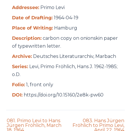
Addressee:
Primo Levi
Date of Drafting:
1964-04-19
Place of Writing:
Hamburg
Description:
carbon copy on onionskin paper
of typewritten letter.
Archive:
Deutsches Literaturarchiv, Marbach
Series:
Levi, Primo Frӧhlich, Hans J. 1962-1985;
o.D.
Folio:
1, front only
DOI:
https://doi.org/10.15160/2e8k-pw60
Previous
Next
081. Primo Levi to Hans
083. Hans Jürgen
auction:
auction:
Jürgen Fröhlich, March
Fröhlich to Primo Levi,
18, 1964
April 22, 1964