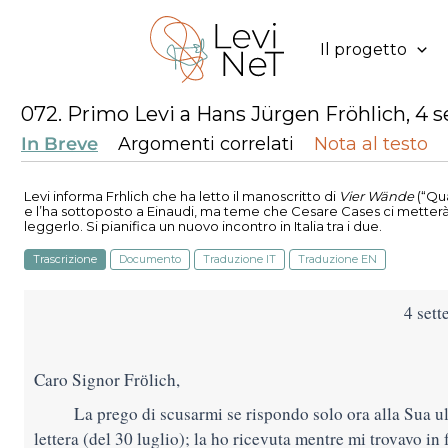
Vai
al
Il progetto
contenuto
072. Primo Levi a Hans Jürgen Fröhlich, 4 
In Breve
Argomenti correlati
Nota al testo
Levi informa Frӧhlich che ha letto il manoscritto di
Vier Wände
(
“Qu
e l’ha sottoposto a Einaudi, ma teme che Cesare Cases ci metterà
leggerlo. Si pianifica un nuovo incontro in Italia tra i due.
Trascrizione
Documento
Traduzione IT
Traduzione EN
4 set
Caro Signor Frӧlich,
La prego di scusarmi se rispondo solo ora alla Sua u
lettera (del 30 luglio); la ho ricevuta mentre mi trovavo in fe