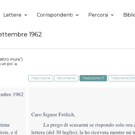
Lettere
Corrispondenti
Percorsi
Bibli
settembre 1962
attro mura”)
 un po’ a
Trascrizione
Documento
Traduzione IT
Traduzione EN
tembre 1962
Caro Signor Frӧlich,
ltima
La prego di scusarmi se rispondo solo ora 
rie, e il
lettera (del 30 luglio); la ho ricevuta mentre mi tr