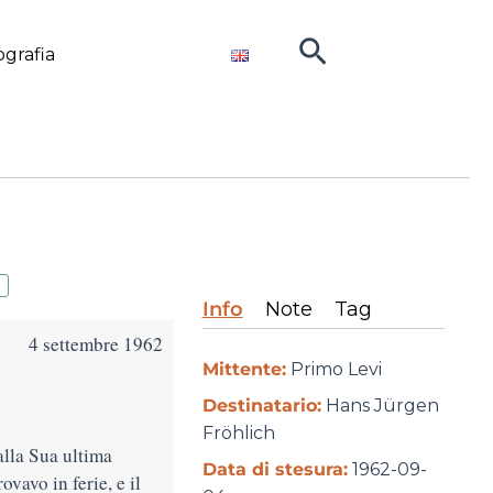
Cerca
ografia
Info
Note
Tag
4 settembre 1962
Mittente:
Primo Levi
Destinatario:
Hans Jürgen
Fröhlich
alla Sua ultima
Data di stesura:
1962-09-
ovavo in ferie, e il