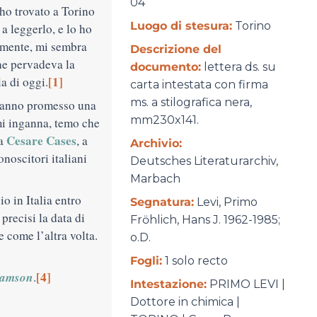
04
 ho trovato a Torino
Luogo di stesura:
Torino
 a leggerlo, e lo ho
almente, mi sembra
Descrizione del
e pervadeva la
documento:
lettera ds. su
[1]
la di oggi.
carta intestata con firma
ms. a stilografica nera,
hanno promesso una
mm230x141.
 mi inganna, temo che
Cesare Cases
 a
, a
Archivio:
noscitori italiani
Deutsches Literaturarchiv,
Marbach
o in Italia entro
Segnatura:
Levi, Primo
recisi la data di
Frӧhlich, Hans J. 1962-1985;
e come l’altra volta.
o.D.
Fogli:
1 solo recto
amson
[4]
.
Intestazione:
PRIMO LEVI |
Dottore in chimica |