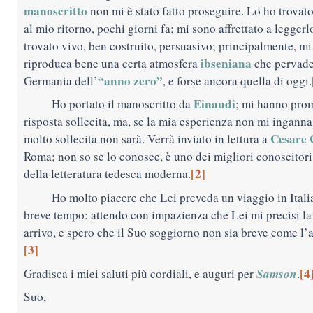
manoscritto
non mi è stato fatto proseguire. Lo ho trovat
al mio ritorno, pochi giorni fa; mi sono affrettato a leggerlo
trovato vivo, ben costruito, persuasivo; principalmente, m
ibseniana
riproduca bene una certa atmosfera
che pervade
“anno zero”
Germania dell’
, e forse ancora quella di oggi.
Einaudi
Ho portato il manoscritto da
; mi hanno pro
risposta sollecita, ma, se la mia esperienza non mi ingann
Cesare 
molto sollecita non sarà. Verrà inviato in lettura a
Roma; non so se lo conosce, è uno dei migliori conoscitori 
[2]
della letteratura tedesca moderna.
Ho molto piacere che Lei preveda un viaggio in Itali
breve tempo: attendo con impazienza che Lei mi precisi la
arrivo, e spero che il Suo soggiorno non sia breve come l’al
[3]
Samson
[4
Gradisca i miei saluti più cordiali, e auguri per
.
Suo,