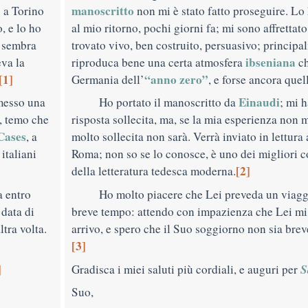
manoscritto
o a Torino
non mi è stato fatto proseguire. Lo
, e lo ho
al mio ritorno, pochi giorni fa; mi sono affrettato
i sembra
trovato vivo, ben costruito, persuasivo; princip
ibseniana
va la
riproduca bene una certa atmosfera
ch
[1]
“anno zero”
Germania dell’
, e forse ancora quel
Einaudi
messo una
Ho portato il manoscritto da
; mi 
a, temo che
risposta sollecita, ma, se la mia esperienza non
Cases
, a
molto sollecita non sarà. Verrà inviato in lettura
italiani
Roma; non so se lo conosce, è uno dei migliori co
[2]
della letteratura tedesca moderna.
a entro
Ho molto piacere che Lei preveda un viaggi
 data di
breve tempo: attendo con impazienza che Lei mi p
tra volta.
arrivo, e spero che il Suo soggiorno non sia brev
[3]
]
S
Gradisca i miei saluti più cordiali, e auguri per
Suo,