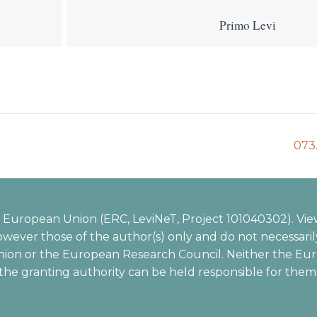
Primo Levi
Nex
073.
auct
European Union (ERC, LeviNeT, Project 101040302). Vie
wever those of the author(s) only and do not necessarily
ion or the European Research Council. Neither the Eu
the granting authority can be held responsible for them