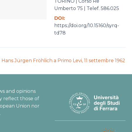
TORINO | Corso Re
Umberto 75 | Telef. 586.025
DOI:
https://doi.org/10.15160/syrq-
td78
t
 Hans Jürgen Fröhlich a Primo Levi, 11 settembre 1962
ion:
ws and opinions
 reflect those of
ropean Union nor
.