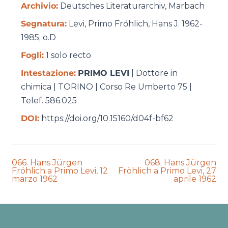
Archivio:
Deutsches Literaturarchiv, Marbach
Segnatura:
Levi, Primo Frӧhlich, Hans J. 1962-
1985; o.D
Fogli:
1 solo recto
Intestazione:
PRIMO LEVI
| Dottore in
chimica | TORINO | Corso Re Umberto 75 |
Telef. 586.025
DOI:
https://doi.org/10.15160/d04f-bf62
Previous
Next
066. Hans Jürgen
068. Hans Jürgen
auction:
auction:
Fröhlich a Primo Levi, 12
Fröhlich a Primo Levi, 27
marzo 1962
aprile 1962