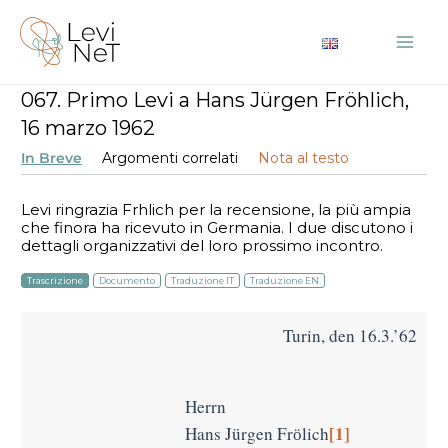
Vai
al
Mai
contenuto
067. Primo Levi a Hans Jürgen Fröhlich,
Me
16 marzo 1962
In Breve
Argomenti correlati
Nota al testo
Levi ringrazia Frӧhlich per la recensione, la più ampia
che finora ha ricevuto in Germania. I due discutono i
dettagli organizzativi del loro prossimo incontro.
Trascrizione
Documento
Traduzione IT
Traduzione EN
Turin, den 16.3.’62
Herrn
[1]
Hans Jürgen Frӧlich