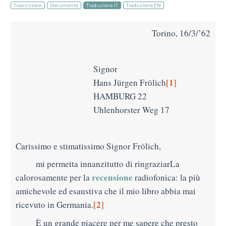
Trascrizione
Documento
Traduzione IT
Traduzione EN
Torino, 16/3/’62
Signor
[1]
Hans Jürgen Frӧlich
HAMBURG 22
Uhlenhorster Weg 17
Carissimo e stimatissimo Signor Frölich,
mi permetta innanzitutto di ringraziarLa
recensione
calorosamente per la
radiofonica: la più
amichevole
ed esaustiva che il mio libro abbia mai
[2]
ricevuto in Germania.
È un grande piacere per me sapere che presto