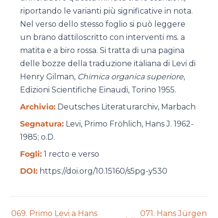
riportando le varianti più significative in nota.
Nel verso dello stesso foglio si può leggere
un brano dattiloscritto con interventi ms. a
matita e a biro rossa. Si tratta di una pagina
delle bozze della traduzione italiana di Levi di
Henry Gilman,
Chimica organica superiore
,
Edizioni Scientifiche Einaudi, Torino 1955
.
Archivio:
Deutsches Literaturarchiv, Marbach
Segnatura:
Levi, Primo Frӧhlich, Hans J. 1962-
1985; o.D.
Fogli:
1 recto e verso
DOI:
https://doi.org/10.15160/s5pg-y530
Previous
Next
069. Primo Levi a Hans
071. Hans Jürgen