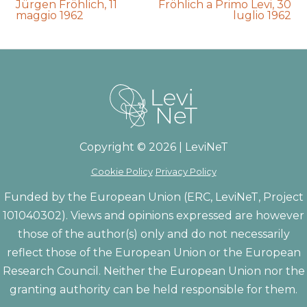
auction:
auction:
Jürgen Fröhlich, 11
Fröhlich a Primo Levi, 30
maggio 1962
luglio 1962
Copyright © 2026 | LeviNeT
Cookie Policy
Privacy Policy
Funded by the European Union (ERC, LeviNeT, Project
101040302). Views and opinions expressed are however
those of the author(s) only and do not necessarily
reflect those of the European Union or the European
Research Council. Neither the European Union nor the
granting authority can be held responsible for them.