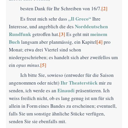
[2]
besten Dank für Ihr Schreiben von 16/7.
„Il Greco“
Es freut mich sehr dass
Ihre
Norddeutschen
Interesse, und angeblich die des
Rundfunk
[3]
meinem
getroffen hat.
Es geht mit
Buch
[4]
langsam aber planmässig, ein Kapitel
pro
Monat; etwa drei Viertel sind schon
niedergeschrieben; es handelt sich aber zweifellos um
[5]
ein
opus minus.
Ich bitte Sie, sowieso (entweder für die Saison
Ihr Theaterstück
angenommen oder nicht)
mir zu
Einaudi
senden, ich werde es an
präsentieren. Ich
weiss freilich nicht, ob es lang genug ist um für sich
allein in Form eines Bandes zu erscheinen; eventuell,
falls Sie um sonstige ähnliche Stücke verfügen,
senden Sie sie ebenfalls mit.