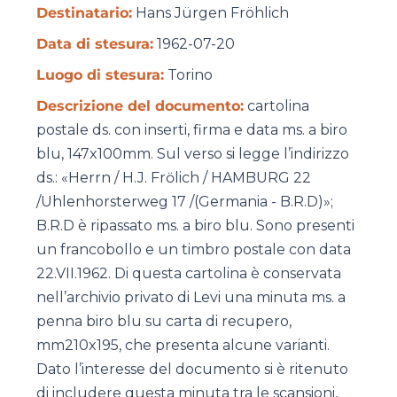
Destinatario:
Hans Jürgen Fröhlich
Data di stesura:
1962-07-20
Luogo di stesura:
Torino
Descrizione del documento:
cartolina
postale ds. con inserti, firma e data ms. a biro
blu, 147x100mm. Sul verso si legge l’indirizzo
ds.: «
Herrn / H.J. Frӧlich / HAMBURG 22
/Uhlenhorsterweg 17 /(Germania - B.R.D)
»;
B.R.D è ripassato ms. a biro blu. Sono presenti
un francobollo e un timbro postale con data
22.VII.1962. Di questa cartolina è conservata
nell’archivio privato di Levi una minuta ms. a
penna biro blu su carta di recupero,
mm210x195, che presenta alcune varianti.
Dato l’interesse del documento si è ritenuto
di includere questa minuta tra le scansioni,