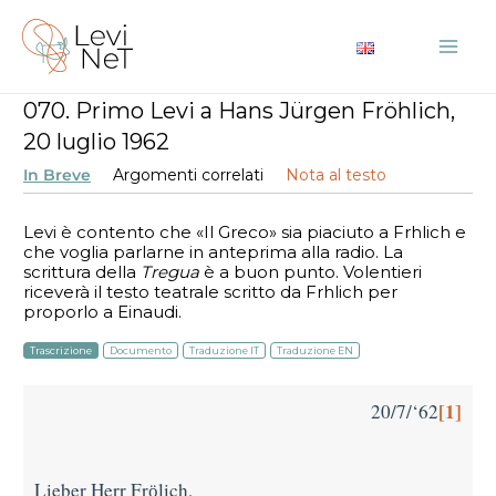
Vai
al
Mai
contenuto
070. Primo Levi a Hans Jürgen Fröhlich,
Me
20 luglio 1962
In Breve
Argomenti correlati
Nota al testo
Levi è contento che «Il Greco» sia piaciuto a Frӧhlich
e
che voglia parlarne in anteprima alla radio. La
scrittura della
Tregua
è a buon punto. Volentieri
riceverà il testo teatrale scritto da Frӧhlich per
proporlo a Einaudi.
Trascrizione
Documento
Traduzione IT
Traduzione EN
[1]
20/7/‘62
Lieber Herr Frӧlich,