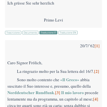
Ich grüsse Sie sehr herzlich
Primo Levi
Trascrizione
Documento
Traduzione IT
Traduzione EN
[1]
20/7/’62
Caro Signor Frӧlich,
[2]
La ringrazio molto per la Sua lettera del 16/7.
«Il Greco»
Sono molto contento che
abbia
suscitato il Suo interesse e, presumo, quello della
Norddeutscher Rundfunk
[3]
Il mio lavoro
.
procede
[4]
lentamente ma da programma, un capitolo al mese;
circa tre quarti sono già su carta; senza dubbio si