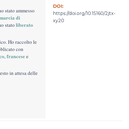
DOI:
no stato ammesso
https://doi.org/10.15160/2jtx-
marcia di
xy20
liberato
no stato
ico. Ho raccolto le
bblicato con
co
francese
,
e
esto in attesa delle