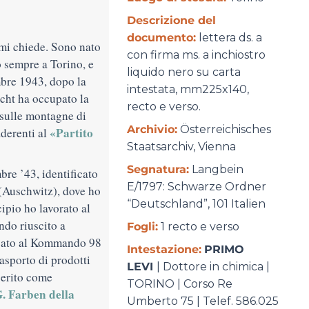
Descrizione del
documento:
lettera ds. a
mi chiede. Sono nato
con firma ms. a inchiostro
o sempre a Torino, e
liquido nero su carta
mbre 1943, dopo la
intestata, mm225x140,
cht ha occupato la
recto e verso.
o sulle montagne di
Archivio:
Österreichisches
«Partito
aderenti al
Staatsarchiv, Vienna
Segnatura:
Langbein
bre ’43, identificato
E/1797: Schwarze Ordner
(Auschwitz), dove ho
“Deutschland”, 101 Italien
ipio ho lavorato al
do riuscito a
Fogli:
1 recto e verso
assato al Kommando 98
Intestazione:
PRIMO
asporto di prodotti
LEVI
| Dottore in chimica |
serito come
TORINO | Corso Re
G. Farben della
Umberto 75 | Telef. 586.025