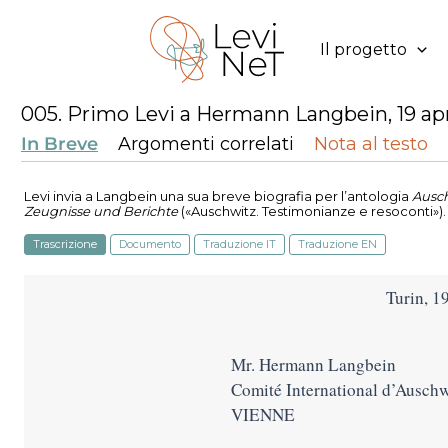
Vai
al
Il progetto
contenuto
005. Primo Levi a Hermann Langbein, 19 apr
In Breve
Argomenti correlati
Nota al testo
Levi invia a Langbein una sua breve biografia per l’antologia
Ausch
Zeugnisse und Berichte
(«Auschwitz. Testimonianze e resoconti»).
Trascrizione
Documento
Traduzione IT
Traduzione EN
Turin, 1
Mr. Hermann Langbein
Comité International d’Auschw
VIENNE