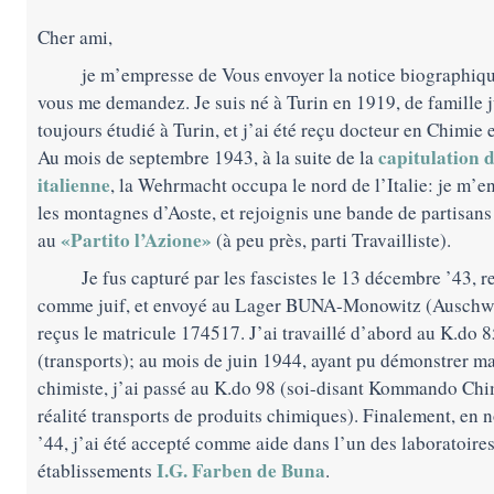
Cher ami,
je m’empresse de Vous envoyer la notice biographiq
vous me demandez. Je suis né à Turin en 1919, de famille ju
toujours étudié à Turin, et j’ai été reçu docteur en Chimie 
capitulation 
Au mois de septembre 1943, à la suite de la
italienne
, la Wehrmacht occupa le nord de l’Italie: je m’e
les montagnes d’Aoste, et rejoignis une bande de partisans
«Partito l’Azione»
au
(à peu près, parti Travailliste).
Je fus capturé par les fascistes le 13 décembre ’43, 
comme juif, et envoyé au Lager BUNA-Monowitz (Auschwit
reçus le matricule 174517. J’ai travaillé d’abord au K.do 8
(transports); au mois de juin 1944, ayant pu démonstrer ma
chimiste, j’ai passé au K.do 98 (soi-disant Kommando Chi
réalité transports de produits chimiques). Finalement, en
’44, j’ai été accepté comme aide dans l’un des laboratoire
I.G. Farben de Buna
établissements
.