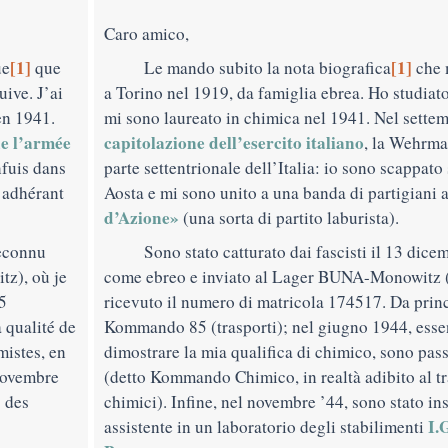
Caro amico,
[1]
[1]
ue
que
Le mando subito la nota biografica
che 
ive. J’ai
a Torino nel 1919, da famiglia ebrea. Ho studiat
en 1941.
mi sono laureato in chimica nel 1941. Nel sette
de l’armée
capitolazione dell’esercito italiano
, la Wehrma
nfuis dans
parte settentrionale dell’Italia: io sono scappat
 adhérant
Aosta e mi sono unito a una banda di partigiani 
d’Azione»
(una sorta di partito laburista).
reconnu
Sono stato catturato dai fascisti il 13 dicem
z), où je
come ebreo e inviato al Lager BUNA-Monowitz 
5
ricevuto il numero di matricola 174517. Da princ
 qualité de
Kommando 85 (trasporti); nel giugno 1944, essen
mistes, en
dimostrare la mia qualifica di chimico, sono p
 novembre
(detto Kommando Chimico, in realtà adibito al tr
s des
chimici). Infine, nel novembre ’44, sono stato in
I.
assistente in un laboratorio degli stabilimenti