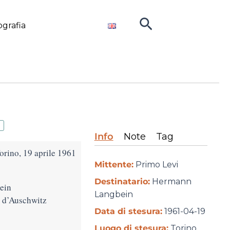
Cerca
ografia
Info
Note
Tag
orino, 19 aprile 1961
Mittente:
Primo Levi
Destinatario:
Hermann
ein
Langbein
l d’Auschwitz
Data di stesura:
1961-04-19
Luogo di stesura:
Torino