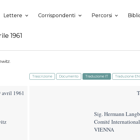
Lettere
Corrispondenti
Percorsi
Bibli
ile 1961
witz.
Trascrizione
Documento
Traduzione IT
Traduzione EN
9 avril 1961
T
Sig. Hermann Langb
itz
Comité Internationa
VIENNA