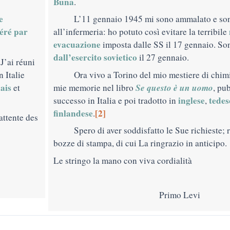
Buna
.
e
L’11 gennaio 1945 mi sono ammalato e so
béré par
all’infermeria: ho potuto così evitare la terribile
evacuazione
imposta dalle SS il 17 gennaio. So
dall’esercito sovietico
il 27 gennaio.
J’ai réuni
n Italie
Ora vivo a Torino del mio mestiere di chim
ais
Se questo è un uomo
et
mie memorie nel libro
, pu
inglese
tedes
successo in Italia e poi tradotto in
,
finlandese
[2]
.
’attente des
Spero di aver soddisfatto le Sue richieste; r
bozze di stampa, di cui La ringrazio in anticipo.
Le stringo la mano con viva cordialità
Primo Levi