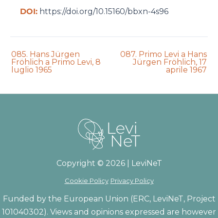
DOI:
https://doi.org/10.15160/bbxn-4s96
Previous
Next
085. Hans Jürgen
087. Primo Levi a Hans
auction:
auction:
Fröhlich a Primo Levi, 8
Jürgen Fröhlich, 17
luglio 1965
aprile 1967
Copyright © 2026 | LeviNeT
Cookie Policy
Privacy Policy
Funded by the European Union (ERC, LeviNeT, Project
101040302). Views and opinions expressed are however