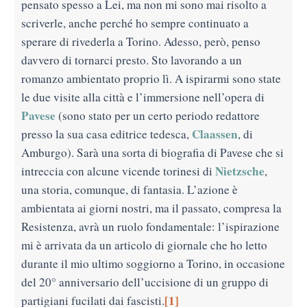
pensato spesso a Lei, ma non mi sono mai risolto a
scriverle, anche perché ho sempre continuato a
sperare di rivederla a Torino. Adesso, però, penso
davvero di tornarci presto. Sto lavorando a un
romanzo ambientato proprio lì. A ispirarmi sono state
le due visite alla città e l’immersione nell’opera di
Pavese
(sono stato per un certo periodo redattore
Claassen
presso la sua casa editrice tedesca,
, di
Amburgo). Sarà una sorta di biografia di Pavese che si
Nietzsche
intreccia con alcune vicende torinesi di
,
una storia, comunque, di fantasia. L’azione è
ambientata ai giorni nostri, ma il passato, compresa la
Resistenza, avrà un ruolo fondamentale: l’ispirazione
mi è arrivata da un articolo di giornale che ho letto
durante il mio ultimo soggiorno a Torino, in occasione
del 20° anniversario dell’uccisione di un gruppo di
[1]
partigiani fucilati dai fascisti.