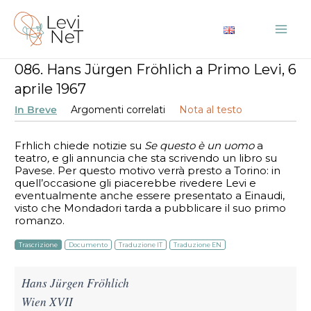
Vai
al
Mai
contenuto
086. Hans Jürgen Fröhlich a Primo Levi, 6
Me
aprile 1967
In Breve
Argomenti correlati
Nota al testo
Frӧhlich chiede notizie su
Se questo è un uomo
a
teatro
,
e
gli annuncia che sta scrivendo un libro su
Pavese. Per questo motivo verrà presto a Torino: in
quell’occasione gli piacerebbe rivedere Levi e
eventualmente anche essere presentato a Einaudi,
visto che Mondadori tarda a pubblicare il suo primo
romanzo.
Trascrizione
Documento
Traduzione IT
Traduzione EN
Hans Jürgen Fröhlich
Wien XVII