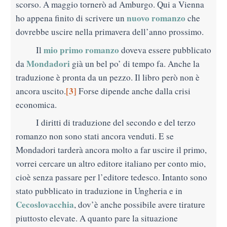
scorso. A maggio tornerò ad Amburgo. Qui a Vienna
nuovo romanzo
ho appena finito di scrivere un
che
dovrebbe uscire nella primavera dell’anno prossimo.
mio primo romanzo
Il
doveva essere pubblicato
Mondadori
da
già
un bel po’ di tempo fa. Anche la
traduzione è pronta da un pezzo. Il libro però non è
[3]
ancora uscito.
Forse dipende
anche dalla crisi
economica.
I diritti di traduzione del secondo e del terzo
romanzo non sono stati ancora venduti. E se
Mondadori tarderà ancora molto a far uscire il primo,
vorrei cercare un altro editore italiano per conto mio
,
cioè senza passare per l’editore tedesco. Intanto sono
stato pubblicato in traduzione in Ungheria e in
Cecoslovacchia
, dov’è anche possibile avere tirature
piuttosto elevate. A quanto pare la situazione