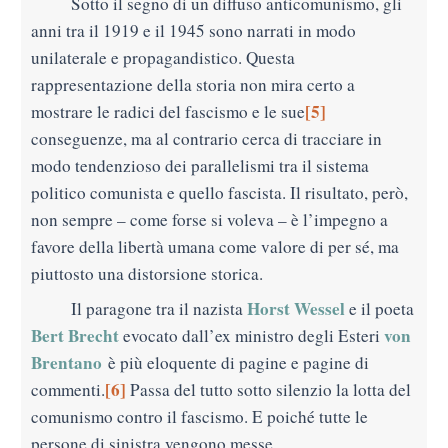
Sotto il segno di un diffuso anticomunismo, gli
anni tra il 1919 e il 1945 sono narrati in modo
unilaterale e propagandistico. Questa
rappresentazione della storia non mira certo a
[5]
mostrare le radici del fascismo e le sue
conseguenze, ma al contrario cerca di tracciare in
modo tendenzioso dei parallelismi tra il sistema
politico comunista e quello fascista. Il risultato, però,
non sempre – come forse si voleva – è l’impegno a
favore della libertà umana come valore di per sé, ma
piuttosto una distorsione storica.
Horst Wessel
Il paragone tra il nazista
e il poeta
Bert Brecht
von
evocato dall’ex ministro degli Esteri
Brentano
è più eloquente di pagine e pagine di
[6]
commenti.
Passa del tutto sotto silenzio la lotta del
comunismo contro il fascismo. E poiché tutte le
persone di sinistra vengono messe