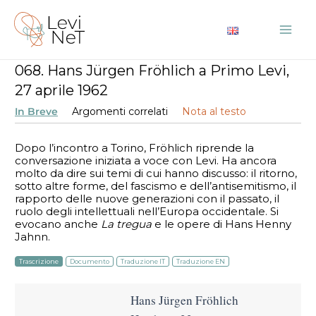
Vai
al
Mai
contenuto
068. Hans Jürgen Fröhlich a Primo Levi,
Me
27 aprile 1962
In Breve
Argomenti correlati
Nota al testo
Dopo l’incontro a Torino, Fröhlich riprende la
conversazione iniziata a voce con Levi. Ha ancora
molto da dire sui temi di cui hanno discusso: il ritorno,
sotto altre forme, del fascismo e dell’antisemitismo, il
rapporto delle nuove generazioni con il passato, il
ruolo degli intellettuali nell’Europa occidentale. Si
evocano anche
La tregua
e le opere di Hans Henny
Jahnn.
Trascrizione
Documento
Traduzione IT
Traduzione EN
Hans Jürgen Fröhlich