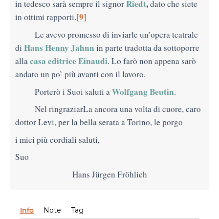
Riedt
,
in tedesco sarà sempre il signor
dato che siete
[9]
in ottimi rapporti.
Le avevo promesso di inviarle un’opera teatrale
Hans Henny Jahnn
di
in parte tradotta da sottoporre
casa editrice Einaudi
alla
. Lo farò non appena sarò
andato un po’ più avanti con il lavoro.
Wolfgang Beutin
Porterò i Suoi saluti a
.
Nel ringraziarLa ancora una volta di cuore, caro
dottor Levi, per la bella serata a Torino, le porgo
i miei più cordiali saluti,
Suo
Hans Jürgen Fröhlich
Info
Note
Tag