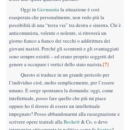
Germania
Oggi in
la situazione è così
esasperata che personalmente, non vedo più la
possibilità di una “terza via” tra destra e sinistra. Chi è
anticomunista, volente o nolente, si ritroverà un
giorno fianco a fianco dei
vecchi o addirittura dei
giovani nazisti. Perché gli scontenti e gli svantaggiati
sono sempre esistiti – ed erano proprio soggetti del
[7]
genere a occupare i vertici dello stato nazista.
Questo si traduce in un grande pericolo per
l’individuo cioè, molto semplicemente, per l’essere
umano. E sorge spontanea la domanda: oggi, come
intellettuale, posso fare quello che più mi piace
oppure ho il dovere di essere un intellettuale
impegnato? Posso abbandonarmi alla rassegnazione e
Beckett
scrivere opere teatrali alla
& Co. o devo
Sartre
intervenire attivamente in politica come fa
?