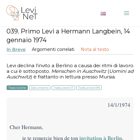
Vai
al
Mai
contenuto
039. Primo Levi a Hermann Langbein, 14
Me
gennaio 1974
In Breve
Argomenti correlati
Nota al testo
Levi declina l’invito a Berlino a causa dei ritmi di lavoro
a cui è sottoposto.
Menschen in Auschwitz
(
Uomini ad
Auschwitz
) è frattanto in lettura presso Mursia.
Trascrizione
Documento
Traduzione IT
Traduzione EN
14/1/1974
Cher Hermann,
invitation à Berlin
je te remercie bien de ton
,