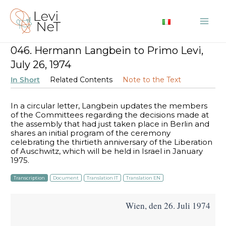
Skip
to
Mai
content
046. Hermann Langbein to Primo Levi,
Me
July 26, 1974
In Short
Related Contents
Note to the Text
In a circular letter, Langbein updates the members
of the Committees regarding the decisions made at
the assembly that had just taken place in Berlin and
shares an initial program of the ceremony
celebrating the thirtieth anniversary of the Liberation
of Auschwitz, which will be held in Israel in January
1975.
Transcription
Document
Translation IT
Translation EN
Wien, den 26. Juli 1974