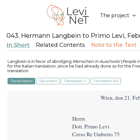
Skip
to
The project
content
043. Hermann Langbein to Primo Levi, Febr
In Short
Related Contents
Note to the Text
Langbein is in favor of abridging
Menschen in Auschwitz
(
People i
for the Italian translation, since he had already done so for the Fr
translation.
Transcription
Document
Translation IT
Translation EN
Wien, den 21. Fe
Herrn
Dott. Primo Levi
Corso Re Umberto 75