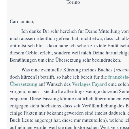
Torino
Caro amico,
Ich danke Dir sehr herzlich für Deine Mitteilung vom 
mich ausserordentlich gefreut hat; nicht etwa, dass ich all
optimistisch bin – dazu habe ich schon zu viele Enttäusc
diesem Gebiet erlebt, sondern weil mich Deine hartnäckig
Bemühungen um eine Übersetzung sehr beeindrucken.
Was eine eventuelle Kürzung meines Buches (
raccou
französis
doch kürzen?) betrifft, so habe ich bereit für die
Übersetzung
Verlages Fayard
auf Wunsch des
eine solc
vorgenommen – sie dürfte allerdings wenige dutzend Seit
ersparen. Diese Fassung könnte natürlich übernommen w
entgegen steht höchstens, dass seit Veröffentlichung des 
einige Fakten mir bekannt geworden sind (meist dadurch, 
Buch Leute angeregt hat, diese mir mitzuteilen), welche i
aufnehmen würde, weil sie den historischen Wert vergröss