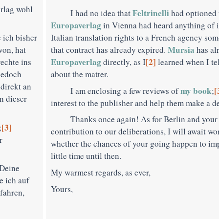
erlag wohl
Feltrinelli
I had no idea that
had optioned 
Europaverlag
in Vienna had heard anything of i
 ich bisher
Italian translation rights to a French agency so
Mursia
von, hat
that contract has already expired.
has al
Europaverlag
[2]
echte ins
directly, as I
learned when I te
 jedoch
about the matter.
direkt an
my book
[
I am enclosing a few reviews of
;
in dieser
interest to the publisher and help them make a d
Thanks once again! As for Berlin and your 
[3]
;
contribution to our deliberations, I will await w
r
whether the chances of your going happen to impr
little time until then.
 Deine
My warmest regards, as ever,
e ich auf
Yours,
fahren,