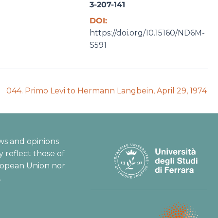
3-207-141
DOI:
https://doi.org/10.15160/ND6M-
S591
Next
044. Primo Levi to Hermann Langbein, April 29, 1974
auction:
ws and opinions
 reflect those of
ropean Union nor
.