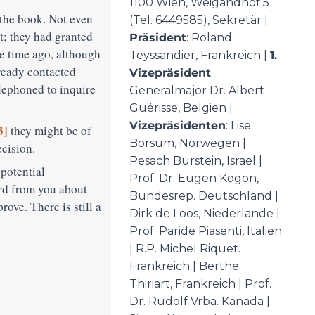
1100 Wien, Weigandhof 5
the book. Not even
(Tel. 6449585), Sekretär |
t; they had granted
Präsident
: Roland
me time ago, although
Teyssandier, Frankreich |
1.
ready contacted
Vizepräsident
:
lephoned to inquire
Generalmajor Dr. Albert
Guérisse, Belgien |
Vizepräsidenten
: Lise
3]
they might be of
Borsum, Norwegen |
ecision.
Pesach Burstein, Israel |
potential
Prof. Dr. Eugen Kogon,
ord from you about
Bundesrep. Deutschland |
ove. There is still a
Dirk de Loos, Niederlande |
Prof. Paride Piasenti, Italien
| R.P. Michel Riquet.
Frankreich | Berthe
Thiriart, Frankreich | Prof.
Dr. Rudolf Vrba. Kanada |