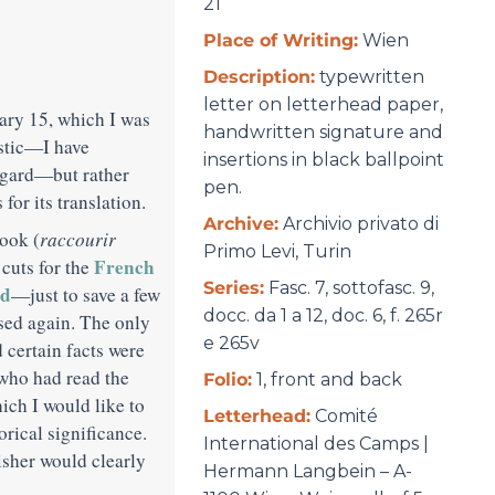
21
Place of Writing:
Wien
Description:
typewritten
letter on letterhead paper,
ary 15, which I was
handwritten signature and
istic—I have
insertions in black ballpoint
egard—but rather
pen.
for its translation.
Archive:
Archivio privato di
ook (
raccourir
Primo Levi, Turin
French
 cuts for the
Series:
Fasc. 7, sottofasc. 9,
rd
—just to save a few
docc. da 1 a 12, doc. 6, f. 265r
sed again. The only
e 265v
d certain facts were
who had read the
Folio:
1, front and back
ch I would like to
Letterhead:
Comité
orical significance.
International des Camps |
blisher would clearly
Hermann Langbein – A-