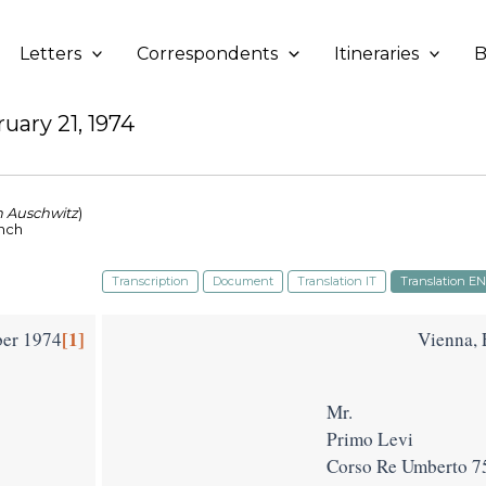
Letters
Correspondents
Itineraries
B
uary 21, 1974
n Auschwitz
)
ench
Transcription
Document
Translation IT
Translation EN
[1]
ber 1974
Vienna, 
Mr.
Primo Levi
Corso Re Umberto 7