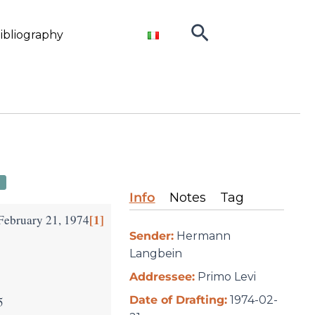
Search
ibliography
Info
Notes
Tag
[1]
February 21, 1974
Sender:
Hermann
Langbein
Addressee:
Primo Levi
Date of Drafting:
1974-02-
5