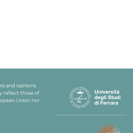
ws and opinions
 reflect those of
ropean Union nor
.