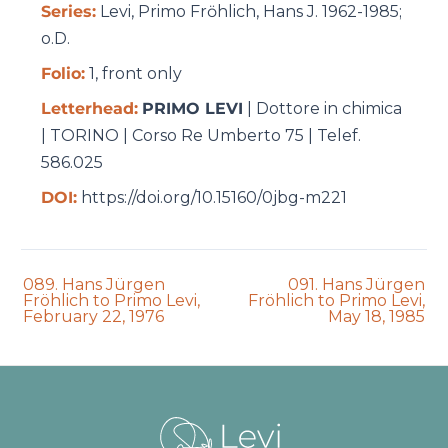
Series:
Levi, Primo Frӧhlich, Hans J. 1962-1985;
o.D.
Folio:
1, front only
Letterhead:
PRIMO LEVI
| Dottore in chimica
| TORINO | Corso Re Umberto 75 | Telef.
586.025
DOI:
https://doi.org/10.15160/0jbg-m221
Previous
Next
089. Hans Jürgen
091. Hans Jürgen
auction:
auction:
Fröhlich to Primo Levi,
Fröhlich to Primo Levi,
February 22, 1976
May 18, 1985