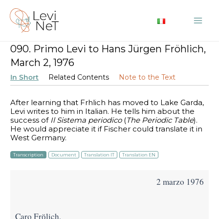
Skip
to
Mai
content
090. Primo Levi to Hans Jürgen Fröhlich,
Me
March 2, 1976
In Short
Related Contents
Note to the Text
After learning that Frӧhlich has moved to Lake Garda,
Levi writes to him in Italian. He tells him about the
success of
Il Sistema periodico
(
The Periodic Table
).
He would appreciate it if Fischer could translate it in
West Germany.
Transcription
Document
Translation IT
Translation EN
2 marzo 1976
Caro Frӧlich,