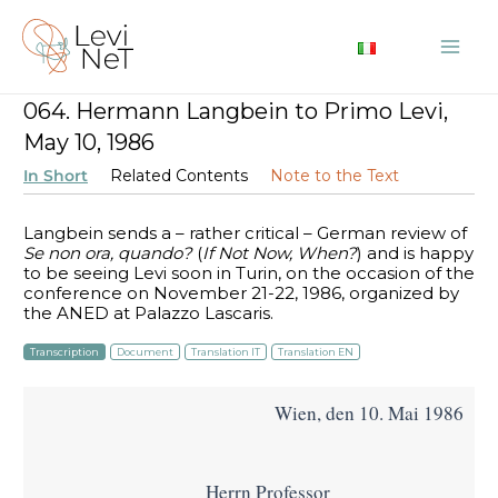
Skip
to
Mai
content
064. Hermann Langbein to Primo Levi,
Me
May 10, 1986
In Short
Related Contents
Note to the Text
Langbein sends a – rather critical – German review of
Se non ora, quando?
(
If Not Now, When?
) and is happy
to be seeing Levi soon in Turin, on the occasion of the
conference on November 21-22, 1986, organized by
the ANED at Palazzo Lascaris.
Transcription
Document
Translation IT
Translation EN
Wien, den 10. Mai 1986
Herrn Professor