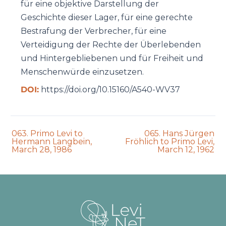
für eine objektive Darstellung der
Geschichte dieser Lager, für eine gerechte
Bestrafung der Verbrecher, für eine
Verteidigung der Rechte der Überlebenden
und Hintergebliebenen und für Freiheit und
Menschenwürde einzusetzen.
DOI:
https://doi.org/10.15160/A540-WV37
Previous
Next
063. Primo Levi to
065. Hans Jürgen
auction:
auction:
Hermann Langbein,
Fröhlich to Primo Levi,
March 28, 1986
March 12, 1962