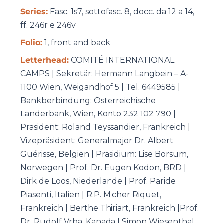
Series:
Fasc. 1s7, sottofasc. 8, docc. da 12 a 14,
ff. 246r e 246v
Folio:
1, front and back
Letterhead:
COMITÉ INTERNATIONAL
CAMPS |
Sekretär: Hermann Langbein – A-
1100 Wien, Weigandhof 5 | Tel. 6449585 |
Bankberbindung: Österreichische
Länderbank, Wien, Konto 232 102 790 |
Präsident: Roland Teyssandier, Frankreich |
Vizepräsident: Generalmajor Dr. Albert
Guérisse, Belgien | Präsidium: Lise Borsum,
Norwegen | Prof. Dr. Eugen Kodon, BRD |
Dirk de Loos, Niederlande | Prof. Paride
Piasenti, Italien | R.P. Micher Riquet,
Frankreich | Berthe Thiriart, Frankreich |Prof.
Dr. Rudolf Vrba, Kanada | Simon Wiesenthal,