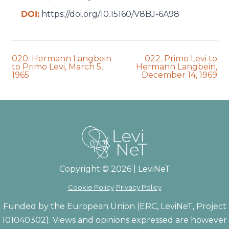
DOI:
https://doi.org/10.15160/V8BJ-6A98
Previous
Next
020. Hermann Langbein
022. Primo Levi to
auction:
auction:
to Primo Levi, March 5,
Hermann Langbein,
1965
December 14, 1969
Copyright © 2026 | LeviNeT
Cookie Policy
Privacy Policy
Funded by the European Union (ERC, LeviNeT, Project
101040302). Views and opinions expressed are however