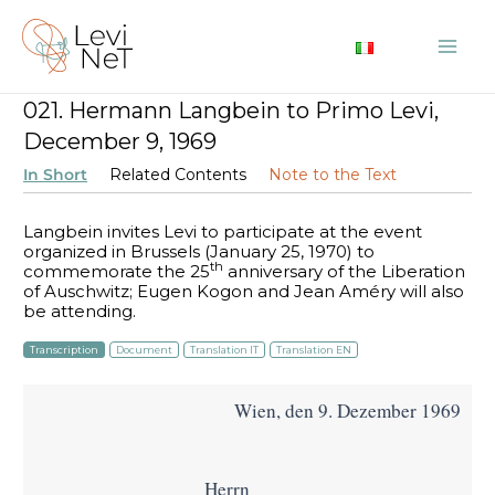
Skip
to
Mai
content
021. Hermann Langbein to Primo Levi,
Me
December 9, 1969
In Short
Related Contents
Note to the Text
Langbein invites Levi to participate at the event
organized in Brussels (January 25, 1970) to
th
commemorate the 25
anniversary of the Liberation
of Auschwitz; Eugen Kogon and Jean Améry will also
be attending.
Transcription
Document
Translation IT
Translation EN
Wien, den 9. Dezember 1969
Herrn