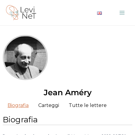
Vai
al
Mai
contenuto
Me
Jean Améry
Biografia
Carteggi
Tutte le lettere
Biografia