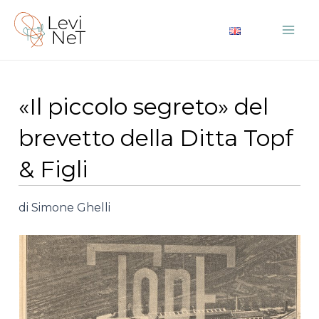
Vai
al
Mai
contenuto
Me
«Il piccolo segreto» del
brevetto della Ditta Topf
& Figli
di Simone Ghelli