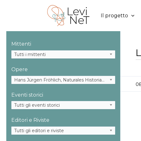
Vai
al
Il progetto
contenuto
Mittenti
L
Tutti i mittenti
Opere
Hans Jürgen Fröhlich, Naturales Historiae für Morgen (Stuttgarter Zeitung 1965)
08
Eventi storici
Tutti gli eventi storici
Editori e Riviste
Tutti gli editori e riviste