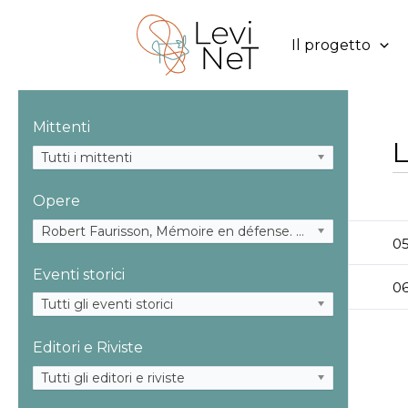
Vai
al
Il progetto
contenuto
Mittenti
L
Tutti i mittenti
Opere
Robert Faurisson, Mémoire en défense. Contre ceux qui m’accusent de falsifier l’histoire. La question des chambres à gaz (La Vieille Taupe 1980)
05
Eventi storici
06
Tutti gli eventi storici
Editori e Riviste
Tutti gli editori e riviste